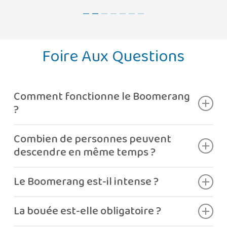
Foire Aux Questions
Comment fonctionne le Boomerang
?
La descente se fait en bouée, avec une montée
Combien de personnes peuvent
sur un grand mur avant le retour.
descendre en même temps ?
Une ou deux personnes, selon le poids total
Le Boomerang est-il intense ?
autorisé.
Oui, c’est une attraction dynamique et très
La bouée est-elle obligatoire ?
adrénaline.