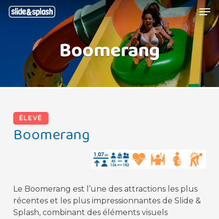
Skip
Menu
Men
to
main
Boomerang
content
ÉLEVÉ
Boomerang
Le Boomerang est l’une des attractions les plus
récentes et les plus impressionnantes de Slide &
Splash, combinant des éléments visuels