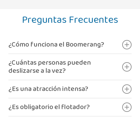
Preguntas Frecuentes
¿Cómo funciona el Boomerang?
El recorrido se hace en flotador, subiendo por
¿Cuántas personas pueden
una pared inclinada antes de regresar.
deslizarse a la vez?
Una o dos personas, según el peso combinado
¿Es una atracción intensa?
permitido.
Sí, es rápida y muy adrenalínica.
¿Es obligatorio el flotador?
Sí.