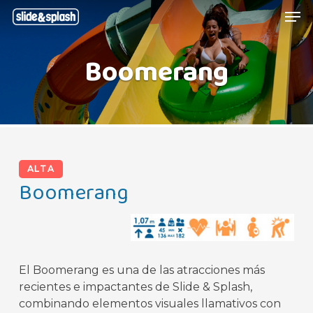
Skip
Menu
Men
to
main
Boomerang
content
ALTA
Boomerang
El Boomerang es una de las atracciones más
recientes e impactantes de Slide & Splash,
combinando elementos visuales llamativos con