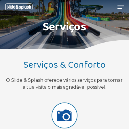
Skip
Menu
Men
to
main
Serviços
content
Serviços & Conforto
O Slide & Splash oferece vários serviços para tornar
a tua visita o mais agradável possível.