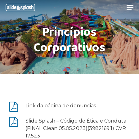
Skip
Menu
Men
to
main
Princípios
content
Corporativos
Link da página de denuncias
Slide Splash – Código de Ética e Conduta
(FINAL Clean 05.05.2023)(3982169.1) CVR
17.523