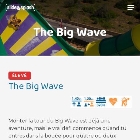
Skip
Menu
Men
to
main
The Big Wave
content
ÉLEVÉ
The Big Wave
Monter la tour du Big Wave est déjà une
aventure, mais le vrai défi commence quand tu
entres dans la bouée pour quatre ou deux