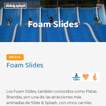
Skip
Menu
Men
to
main
Foam Slides
content
MEDIA
Foam Slides
Los Foam Slides, también conocidos como Pistas
Brandas, son una de las atracciones más
animadas de Slide & Splash, con cinco carriles