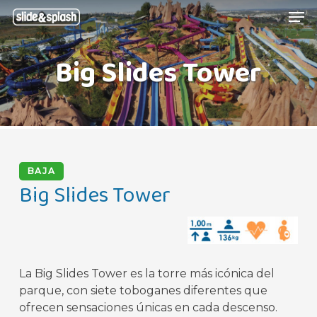
Skip
Menu
Men
to
main
Big Slides Tower
content
BAJA
Big Slides Tower
La Big Slides Tower es la torre más icónica del
parque, con siete toboganes diferentes que
ofrecen sensaciones únicas en cada descenso.