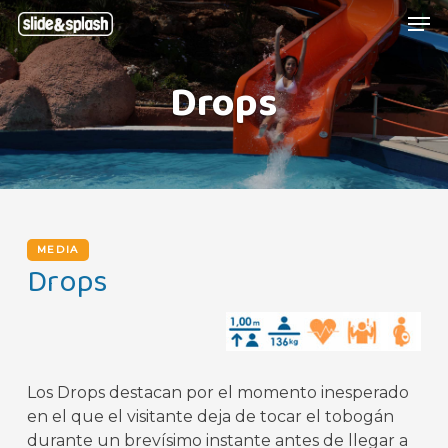
Skip
Menu
Men
to
main
Drops
content
MEDIA
Drops
Los Drops destacan por el momento inesperado
en el que el visitante deja de tocar el tobogán
durante un brevísimo instante antes de llegar a