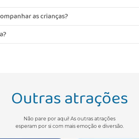
om escorregas adequados à idade e vigilância constante.
ompanhar as crianças?
nhar visualmente, mas não utilizar os escorregas.
ra?
xima para garantir a segurança das crianças.
Outras atrações
Não pare por aqui! As outras atrações
esperam por si com mais emoção e diversão.