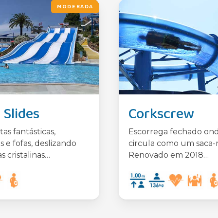
MODERADA
Slides
Corkscrew
tas fantásticas,
Escorrega fechado ond
s e fofas, deslizando
circula como um saca-r
s cristalinas…
Renovado em 2018…