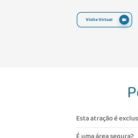
Visita Virtual
P
Esta atração é exclus
Sim, foi pensada especia
É uma área segura?