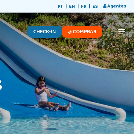
Menu
Agentes
PT
EN
FR
ES
CHECK-IN
COMPRAR
Menu
s