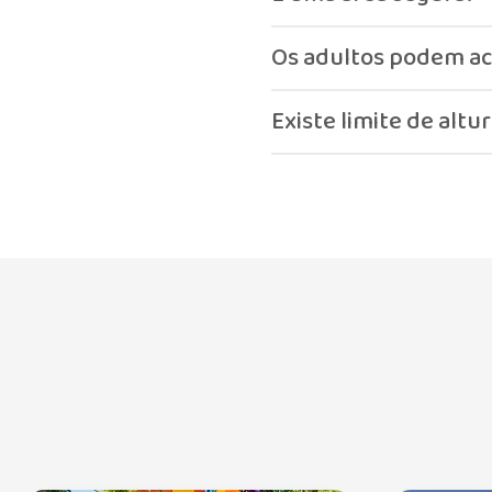
Sim, é uma zona calma, c
Os adultos podem ac
Os adultos podem acompa
Existe limite de altu
Sim, existe uma altura má