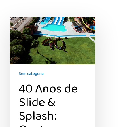
40
Anos
de
Slide
&
Splash:
Quatro
Décadas
Sem categoria
a
Criar
40 Anos de
Memórias
no
Slide &
Algarve
Splash: