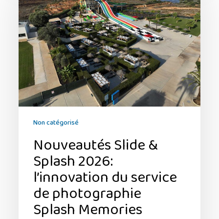
Splash
2026:
l’innovation
du
service
de
photographie
Splash
Memories
Non catégorisé
Nouveautés Slide &
Splash 2026:
l’innovation du service
de photographie
Splash Memories