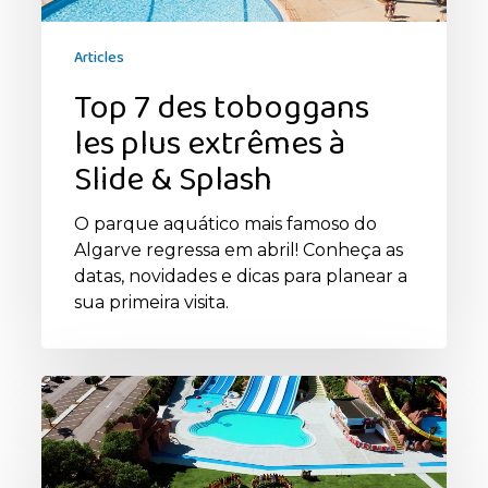
Splash
Articles
Top 7 des toboggans
les plus extrêmes à
Slide & Splash
O parque aquático mais famoso do
Algarve regressa em abril! Conheça as
datas, novidades e dicas para planear a
sua primeira visita.
Les
40
ans
de