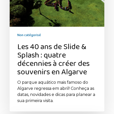
Slide
&
Splash
:
quatre
décennies
Non catégorisé
à
Les 40 ans de Slide &
créer
des
Splash : quatre
souvenirs
décennies à créer des
en
Algarve
souvenirs en Algarve
O parque aquático mais famoso do
Algarve regressa em abril! Conheça as
datas, novidades e dicas para planear a
sua primeira visita.