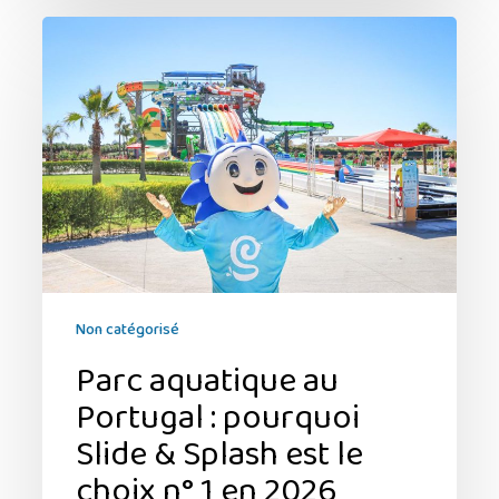
Parc
aquatique
au
Portugal
:
pourquoi
Slide
&
Splash
est
le
choix
Non catégorisé
n°
Parc aquatique au
1
Portugal : pourquoi
en
2026
Slide & Splash est le
choix n° 1 en 2026