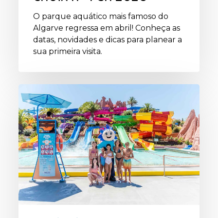
O parque aquático mais famoso do
Algarve regressa em abril! Conheça as
datas, novidades e dicas para planear a
sua primeira visita.
Visites
scolaires
et
activités
de
groupe
au
Slide
&
Splash
:
divertissement