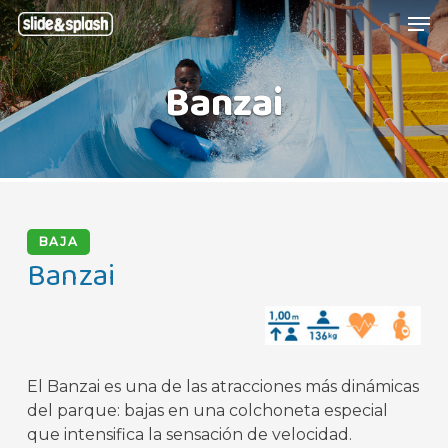
Skip
Menu
Men
to
main
Banzai
content
BAJA
Banzai
El Banzai es una de las atracciones más dinámicas
del parque: bajas en una colchoneta especial
que intensifica la sensación de velocidad.